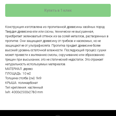
Купить в 1 клик
Конструкция изготовлена из пропитанной древесины хвойных пород.
Твердая древесина ели или сосны, технически не высушенная,
приобретает зеленоватый оттенок из-за солей металлов, растворенных в
пропитке. Они защищают древесину от грибков и насекомых, но не
защищают ее от ультрафиолета. Пропитка придает древесине более
высокий уровень остаточной влажности. Последующий процесс сушки
может привести к вытеканию смолы, скручиванию или образованию
трещин при высыхании; это не статический недостаток. Это отражает
натуральность используемых материалов.
МАТЕРИАЛ: дерево
ПЛОЩАДЬ: 10 м2
Толщина столба (см): 9х9
КРЫША: поликарбонат
Тип крепления: настенный
lwh: 4000x2500x2780 mm