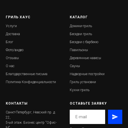
ГРИЛЬ ХАУС
КАТАЛОГ
Услуги
Домики-гриль
Доставка
Беседки гриль
Блог
Беседки с барбекю
Фото/видео
Павильоны
Отзывы
Деревянные навесы
О нас
Сауны
Благодарственные письма
Надворные постройки
Политика Конфиденциальности
Гриль установки
Кухни гриль
КОНТАКТЫ
ОСТАВЬТЕ ЗАЯВКУ
Санкт-Петербург, Невский пр. д.
22,
5-ый этаж. Бизнес центр "Офис-
М"